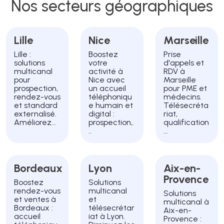
Nos secteurs géographiques
Lille
Nice
Marseille
Lille :
Boostez
Prise
solutions
votre
d'appels et
multicanal
activité à
RDV à
pour
Nice avec
Marseille
prospection,
un accueil
pour PME et
rendez-vous
téléphoniqu
médecins.
et standard
e humain et
Télésecréta
externalisé.
digital :
riat,
Améliorez...
prospection,.
qualification
..
...
Bordeaux
Lyon
Aix-en-
Provence
Boostez
Solutions
rendez-vous
multicanal
Solutions
et ventes à
et
multicanal à
Bordeaux :
télésecrétar
Aix-en-
accueil
iat à Lyon.
Provence :