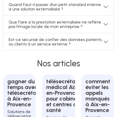
Quand faut-il passer d’un petit standard interne
à une solution externalisée ?
Que faire si la prestation externalisée ne reflète
pas l’image locale de mon entreprise ?
Est-ce sécurisé de confier des données patients
ou clients à un service externe ?
Nos articles
gagner du
télésecrétariat
comment
temps avec un
médical Aix-
éviter les
télésecrétariat
en-Provence
appels
à Aix-en-
pour cabinets
manqués
Provence
et centres de
à Aix-en-
santé
Provence
Solutions de
télésecrétar