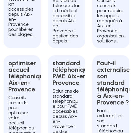
Service de
Conseils
iat
télésecrétar
concrets
accessibles
iat médical
pour réduire
depuis Aix-
accessible
les appels
en-
depuis Aix-
manqués à
Provence
en-
Aix-en-
pour libérer
Provence :
Provence :
des plages...
gestion des
organisation,
appels,...
solutions...
optimiser
standard
Faut-il
accueil
téléphonique
externaliser
téléphonique
PME Aix-en-
son
Aix-en-
Provence
standard
Provence
téléphoniqu
Solutions de
à Aix-en-
standard
Conseils
téléphoniqu
Provence ?
concrets
e pour PME
pour
Faut-il
accessibles
optimiser
externaliser
depuis Aix-
votre
son
en-
accueil
standard
Provence :
téléphoniqu
téléphoniqu
gestion
e accessible