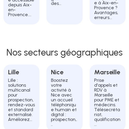
e à Aix-en-
des...
depuis Aix-
Provence ?
en-
Avantages,
Provence....
erreurs...
Nos secteurs géographiques
Lille
Nice
Marseille
Lille :
Boostez
Prise
solutions
votre
d'appels et
multicanal
activité à
RDV à
pour
Nice avec
Marseille
prospection,
un accueil
pour PME et
rendez-vous
téléphoniqu
médecins.
et standard
e humain et
Télésecréta
externalisé.
digital :
riat,
Améliorez...
prospection,.
qualification
..
...