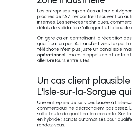
zone industrielle
Les entreprises implantées autour d'Avigno
proches de l'A7, rencontrent souvent un aut
internes. Les services techniques, commerci
délais de validation s'allongent et la boucle
On gère ça en centralisant la réception des
qualification par IA, transfert vers l'expert 
téléphone n'est plus juste un canal isolé mai
opérationnel
: moins d'appels en attente et d
allers‑retours entre sites.
Un cas client plausible
L'Isle‑sur‑la‑Sorgue q
Une entreprise de services basée à L'Isle‑s
commerciaux ne décrochaient pas assez. Le
suite faute de qualification correcte. Sur tr
en hybride : scripts automatisés pour qualif
rendez‑vous.