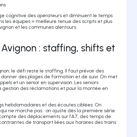
ons
rge cognitive des opérateurs et diminuent le temps
s les équipes = meilleure tenue des scripts et plus
Avignon et les communes alentours.
Avignon : staffing, shifts et
on, le défi reste le staffing. Il faut prévoir des
t donner des plages de formation et de suivi. On met
ppels et un senior en supervision. Les seniors
r la gestion des réclamations et pour la montée en
ings hebdomadaires et des écoutes ciblées. On
 qui ne marche pas : on ajuste dès la première série
t compte des déplacements sur l'A7, des temps de
ntraintes de transport liées aux horaires des trains