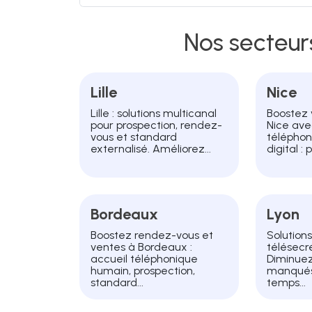
Nos secteu
Lille
Nice
Lille : solutions multicanal
Boostez 
pour prospection, rendez-
Nice ave
vous et standard
téléphon
externalisé. Améliorez...
digital : 
Bordeaux
Lyon
Boostez rendez-vous et
Solution
ventes à Bordeaux :
télésecré
accueil téléphonique
Diminuez
humain, prospection,
manqués
standard...
temps...