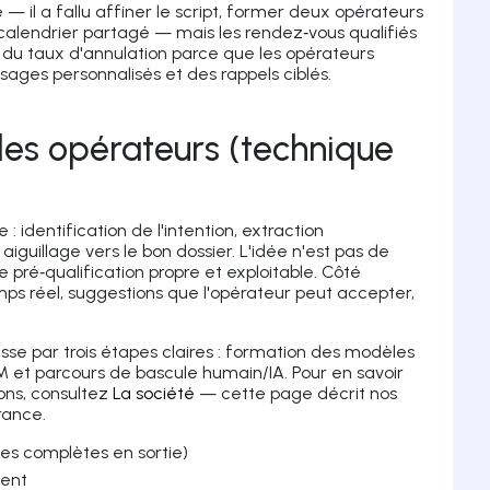
 — il a fallu affiner le script, former deux opérateurs
e calendrier partagé — mais les rendez‑vous qualifiés
e du taux d'annulation parce que les opérateurs
ages personnalisés et des rappels ciblés.
les opérateurs (technique
e : identification de l'intention, extraction
aiguillage vers le bon dossier. L'idée n'est pas de
e pré‑qualification propre et exploitable. Côté
mps réel, suggestions que l'opérateur peut accepter,
asse par trois étapes claires : formation des modèles
RM et parcours de bascule humain/IA. Pour en savoir
ions, consultez
La société
— cette page décrit nos
rance.
es complètes en sortie)
tent