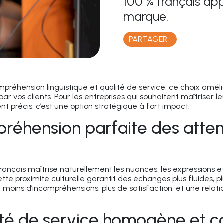
100 % français app
marque.
PARTAGER
mpréhension linguistique et qualité de service, ce choix amé
ar vos clients. Pour les entreprises qui souhaitent maîtriser l
précis, c’est une option stratégique à fort impact.
réhension parfaite des atten
rançais maîtrise naturellement les nuances, les expressions e
tte proximité culturelle garantit des échanges plus fluides, p
:
moins d’incompréhensions
,
plus de satisfaction
, et une relat
ité de service homogène et c