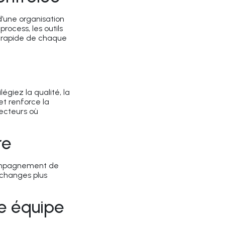
d’une organisation
rocess, les outils
t rapide de chaque
ilégiez la
qualité
, la
t renforce la
secteurs où
re
ompagnement de
échanges plus
ne équipe