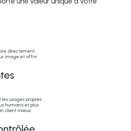
orte une valeur unique à votre
liore directement
eur image et offrir
tes
t les usages propres
lus humains et plus
ion client mieux
ontrôlée