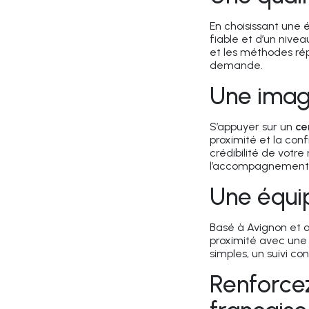
En choisissant une é
fiable et d’un nivea
et les méthodes rép
demande.
Une imag
S’appuyer sur un
ce
proximité
et la
conf
crédibilité de votr
l’accompagnement jo
Une équip
Basé à Avignon et op
proximité avec une 
simples, un suivi co
Renforcez